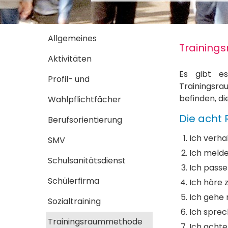
Allgemeines
Trainin
Aktivitäten
Es gibt es
Profil- und
Trainingsr
befinden, di
Wahlpflichtfächer
Die acht
Berufsorientierung
Ich verha
SMV
Ich melde
Schulsanitätsdienst
Ich passe
Schülerfirma
Ich höre 
Ich gehe 
Sozialtraining
Ich sprec
Trainingsraummethode
Ich achte