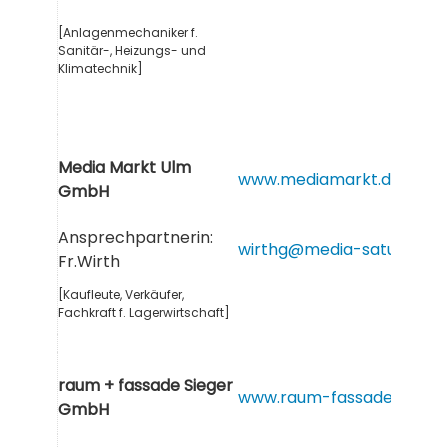
[Anlagenmechaniker f.
Sanitär-, Heizungs- und
Klimatechnik]
Media Markt Ulm
www.mediamarkt.de
GmbH
Ansprechpartnerin:
wirthg@media-saturn.co
Fr.Wirth
[Kaufleute, Verkäufer,
Fachkraft f. Lagerwirtschaft]
raum + fassade Sieger
www.raum-fassade-sieger
GmbH