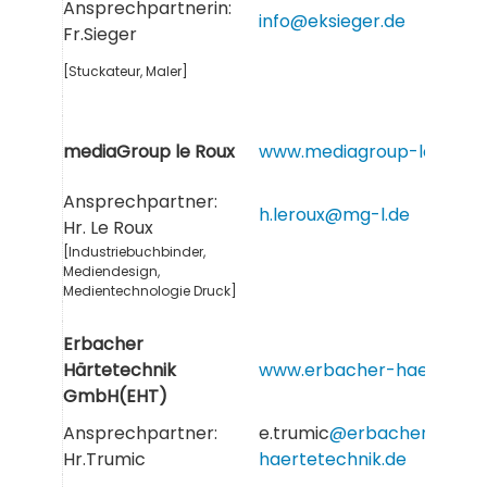
Ansprechpartnerin:
info@eksieger.de
Fr.Sieger
[Stuckateur, Maler]
mediaGroup le Roux
www.mediagroup-leroux.d
Ansprechpartner:
h.leroux@mg-l.de
Hr. Le Roux
[Industriebuchbinder,
Mediendesign,
Medientechnologie Druck]
Erbacher
Härtetechnik
www.erbacher-haertetech
GmbH(EHT)
Ansprechpartner:
e.trumic
@erbacher-
Hr.Trumic
haertetechnik.de