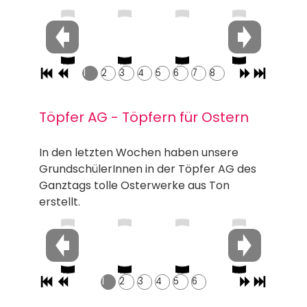
1
2
3
4
5
6
7
8
Töpfer AG - Töpfern für Ostern
In den letzten Wochen haben unsere
GrundschülerInnen in der Töpfer AG des
Ganztags tolle Osterwerke aus Ton
erstellt.
1
2
3
4
5
6