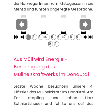
die NorwegerInnen zum Mittagessen in die
Mensa und führten angeregte Gespräche.
1
2
3
4
5
6
7
8
9
10
11
Aus Müll wird Energie -
Besichtigung des
Müllheizkraftwerks im Donautal
Letzte Woche besuchten unsere 4.
Klässler das Müllheizkraft im Donautal. Am
Tor empfing uns schon Herr
Schniertshauer und führte uns auf das